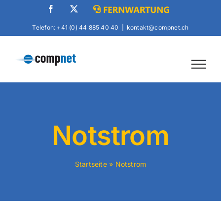
Skip
Facebook
X
Fernwartung
to
Telefon: +41 (0) 44 885 40 40
|
kontakt@compnet.ch
content
Notstrom
Startseite
»
Notstrom