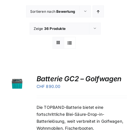
Sortieren nach
Bewertung
Zeige
36 Produkte
Batterie GC2 – Golfwagen
IN DEN WARENKORB
CHF
890.00
Die TOPBAND-Batterie bietet eine
fortschrittliche Blei-Säure-Drop-in-
Batterielösung, weit verbreitet in Golfwagen,
Wohnmobilen, Fischerbooten,