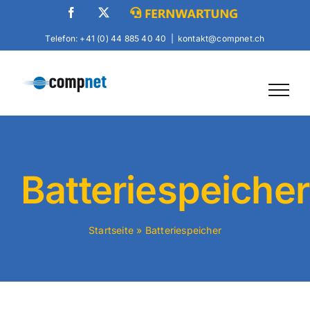
Skip
Facebook
X
Fernwartung
to
Telefon: +41 (0) 44 885 40 40
|
kontakt@compnet.ch
content
Batteriespeicher
Startseite
»
Batteriespeicher